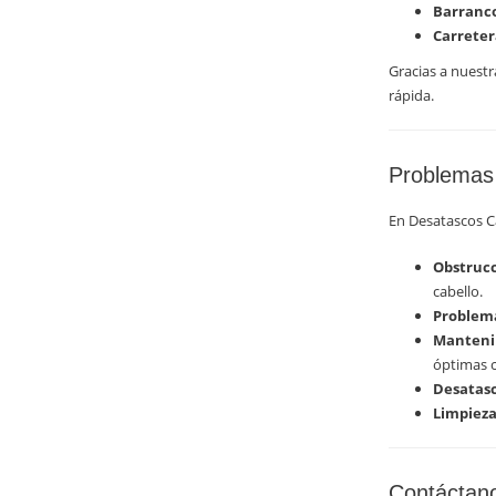
Barranco
Carretera
Gracias a nuestr
rápida.
Problemas 
En Desatascos C
Obstrucc
cabello.
Problema
Mantenim
óptimas c
Desatasc
Limpieza
Contáctan