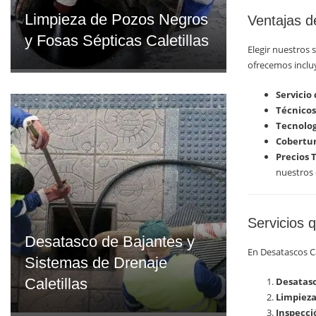
Limpieza de Pozos Negros
Ventajas d
y Fosas Sépticas Caletillas
Elegir nuestros 
ofrecemos inclu
Servicio
Técnicos
Tecnolog
Cobertura
Precios 
nuestros 
Servicios 
Desatasco de Bajantes y
En Desatascos Ca
Sistemas de Drenaje
Caletillas
Desatasc
Limpieza
Inspecci