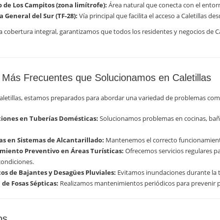
 de Los Campitos (zona limítrofe):
Área natural que conecta con el entorn
 General del Sur (TF-28):
Vía principal que facilita el acceso a Caletillas de
a cobertura integral, garantizamos que todos los residentes y negocios de C
Más Frecuentes que Solucionamos en Caletillas
aletillas, estamos preparados para abordar una variedad de problemas comu
iones en Tuberías Domésticas:
Solucionamos problemas en cocinas, baños
s en Sistemas de Alcantarillado:
Mantenemos el correcto funcionamient
iento Preventivo en Áreas Turísticas:
Ofrecemos servicios regulares p
ondiciones.
os de Bajantes y Desagües Pluviales:
Evitamos inundaciones durante la t
 de Fosas Sépticas:
Realizamos mantenimientos periódicos para prevenir 
os