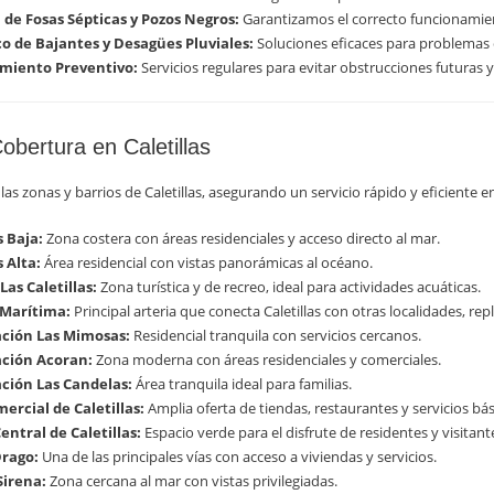
 de Fosas Sépticas y Pozos Negros:
Garantizamos el correcto funcionamien
o de Bajantes y Desagües Pluviales:
Soluciones eficaces para problemas 
miento Preventivo:
Servicios regulares para evitar obstrucciones futuras y 
obertura en Caletillas
as zonas y barrios de Caletillas, asegurando un servicio rápido y eficiente e
s Baja:
Zona costera con áreas residenciales y acceso directo al mar.
s Alta:
Área residencial con vistas panorámicas al océano.
Las Caletillas:
Zona turística y de recreo, ideal para actividades acuáticas.
Marítima:
Principal arteria que conecta Caletillas con otras localidades, re
ción Las Mimosas:
Residencial tranquila con servicios cercanos.
ción Acoran:
Zona moderna con áreas residenciales y comerciales.
ción Las Candelas:
Área tranquila ideal para familias.
ercial de Caletillas:
Amplia oferta de tiendas, restaurantes y servicios bás
entral de Caletillas:
Espacio verde para el disfrute de residentes y visitant
Drago:
Una de las principales vías con acceso a viviendas y servicios.
Sirena:
Zona cercana al mar con vistas privilegiadas.