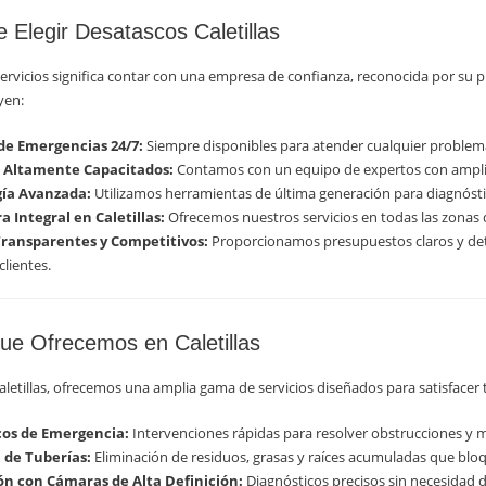
e Elegir Desatascos Caletillas
servicios significa contar con una empresa de confianza, reconocida por su 
yen:
 de Emergencias 24/7:
Siempre disponibles para atender cualquier problema d
 Altamente Capacitados:
Contamos con un equipo de expertos con amplia 
ía Avanzada:
Utilizamos herramientas de última generación para diagnóstic
 Integral en Caletillas:
Ofrecemos nuestros servicios en todas las zonas 
Transparentes y Competitivos:
Proporcionamos presupuestos claros y detal
clientes.
que Ofrecemos en Caletillas
letillas, ofrecemos una amplia gama de servicios diseñados para satisfacer 
os de Emergencia:
Intervenciones rápidas para resolver obstrucciones y m
 de Tuberías:
Eliminación de residuos, grasas y raíces acumuladas que bloq
ón con Cámaras de Alta Definición:
Diagnósticos precisos sin necesidad d