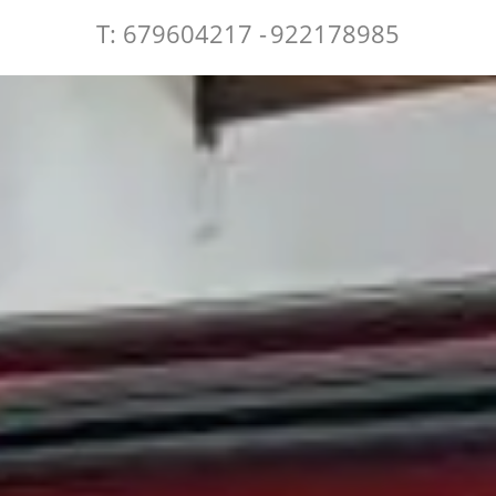
T: 679604217 -
922178985