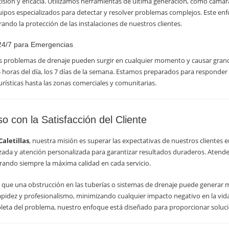
isión y eficacia. Utilizamos herramientas de última generación, como cámara
ipos especializados para detectar y resolver problemas complejos. Este enf
rando la protección de las instalaciones de nuestros clientes.
 24/7 para Emergencias
 problemas de drenaje pueden surgir en cualquier momento y causar grande
4 horas del día, los 7 días de la semana. Estamos preparados para responder 
turísticas hasta las zonas comerciales y comunitarias.
 con la Satisfacción del Cliente
aletillas
, nuestra misión es superar las expectativas de nuestros clientes
zada y atención personalizada para garantizar resultados duraderos. Aten
urando siempre la máxima calidad en cada servicio.
 una obstrucción en las tuberías o sistemas de drenaje puede generar moles
idez y profesionalismo, minimizando cualquier impacto negativo en la vida co
leta del problema, nuestro enfoque está diseñado para proporcionar solucio