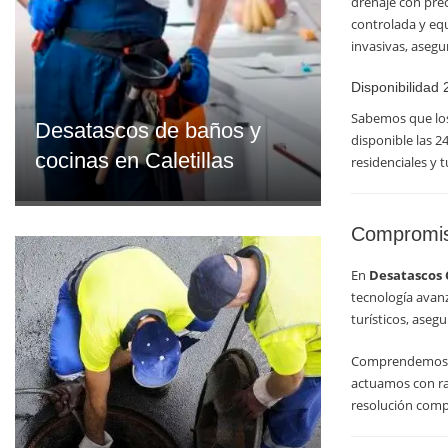
drenaje con prec
controlada y equ
invasivas, asegu
Disponibilidad
Sabemos que los
Desatascos de baños y
disponible las 2
cocinas en Caletillas
residenciales y 
Compromiso
En
Desatascos C
tecnología avan
turísticos, aseg
Comprendemos que
actuamos con rap
resolución comp